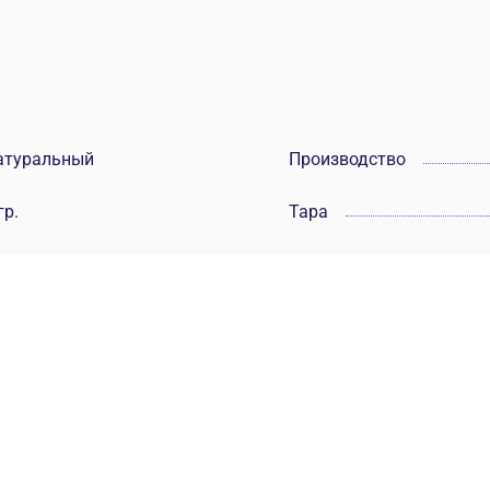
атуральный
Производство
гр.
Тара