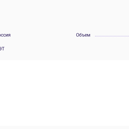
оссия
Объем
ЭТ