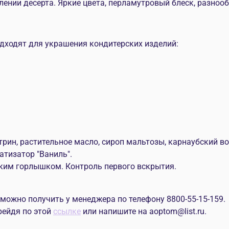
нии десерта. Яркие цвета, перламутровый блеск, разнооб
одходят для украшения кондитерских изделий:
трин, растительное масло, сироп мальтозы, карнаубский во
матизатор "Ваниль".
ким горлышком. Контроль первого вскрытия.
жно получить у менеджера по телефону 8800-55-15-159.
рейдя по этой
ссылке
или напишите на aoptom@list.ru.