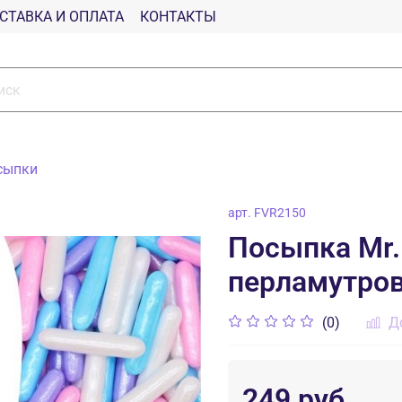
СТАВКА И ОПЛАТА
КОНТАКТЫ
сыпки
арт.
FVR2150
Посыпка Mr.
перламутров
(0)
Д
249 руб