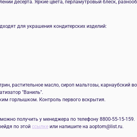
нии десерта. Яркие цвета, перламутровый блеск, разнооб
одходят для украшения кондитерских изделий:
трин, растительное масло, сироп мальтозы, карнаубский во
матизатор "Ваниль".
ким горлышком. Контроль первого вскрытия.
жно получить у менеджера по телефону 8800-55-15-159.
рейдя по этой
ссылке
или напишите на aoptom@list.ru.