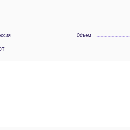
оссия
Объем
ЭТ